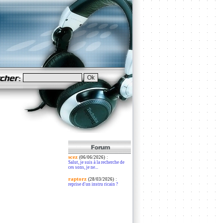
scez
:
(06/06/2026)
Salut, je suis à la recherche de
ces sons, je ne...
raptorz
:
(28/03/2026)
reprise d'un instru ricain ?