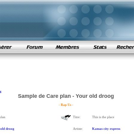
g
Sample de Care plan - Your old droog
- Rap Us -
plan
Titre:
This is the place
old droog
Artiste:
Kansas city express