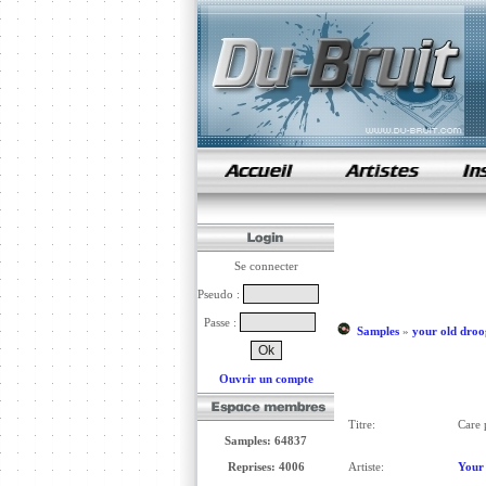
samples de rap
Se connecter
Pseudo :
Passe :
Samples
»
your old droo
Ouvrir un compte
Titre:
Care 
Samples: 64837
Reprises: 4006
Artiste:
Your 