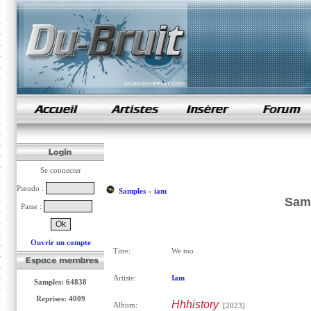
samples de rap
Se connecter
Pseudo :
Samples
»
iam
Samp
Passe :
Ouvrir un compte
Titre:
We too
Artiste:
Iam
Samples: 64838
Reprises: 4009
Hhhistory
Album:
[2023]