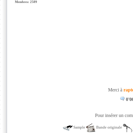
Membres: 2589
Merci à
rapt
0'0
Pour insérer un comm
Sample
Bande originale