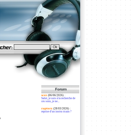
scez
:
(06/06/2026)
Salut, je suis à la recherche de
ces sons, je ne...
raptorz
:
(28/03/2026)
reprise d'un instru ricain ?
a