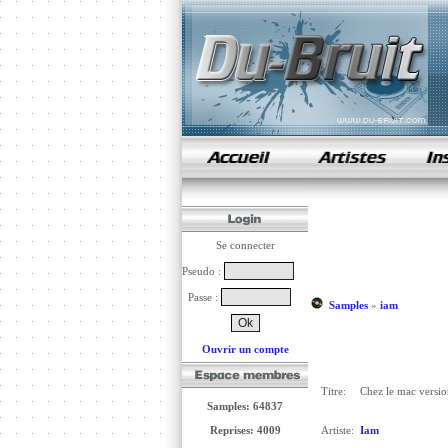
samples de rap
Se connecter
Pseudo :
Passe :
Samples
»
iam
Ouvrir un compte
Titre:
Chez le mac versio
Samples: 64837
Reprises: 4009
Artiste:
Iam