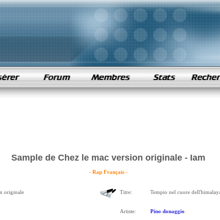
Sample de Chez le mac version originale - Iam
- Rap Français -
n originale
Titre:
Tempio nel cuore dell'himalay
Artiste:
Pino donaggio