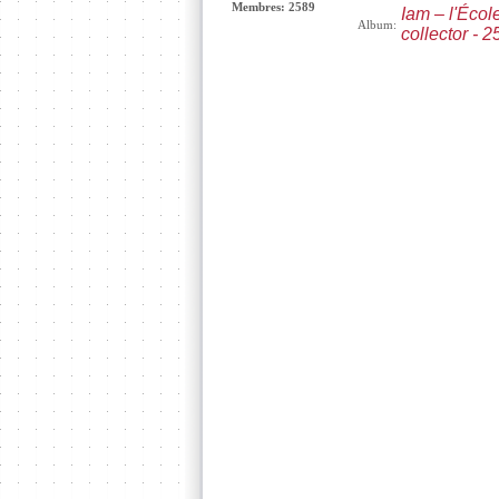
Membres: 2589
Iam – l'Écol
Album:
collector - 