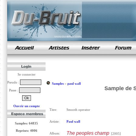
samples de rap
Se connecter
Pseudo :
Samples
»
paul wall
Sample de S
Passe :
Ouvrir un compte
Titre:
Smooth operator
Artiste:
Paul wall
Samples: 64835
Reprises: 4006
The peoples champ
Album:
[2005]