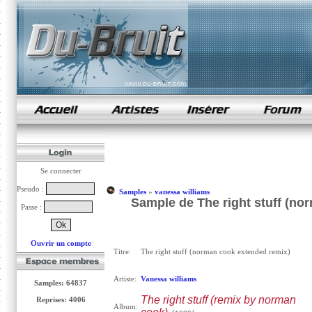
samples de rap
Se connecter
Pseudo :
Samples
»
vanessa williams
Sample de The right stuff (no
Passe :
Ouvrir un compte
Titre:
The right stuff (norman cook extended remix)
Artiste:
Vanessa williams
Samples: 64837
The right stuff (remix by norman
Reprises: 4006
Album: