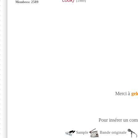
cook)
[1989]
Membres: 2589
Merci à
gel
Pour insérer un comm
Sample
Bande originale