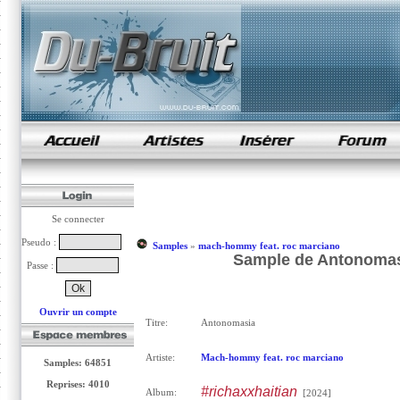
samples de rap
Se connecter
Pseudo :
Samples
»
mach-hommy feat. roc marciano
Sample de Antonomas
Passe :
Ouvrir un compte
Titre:
Antonomasia
Artiste:
Mach-hommy feat. roc marciano
Samples: 64851
Reprises: 4010
#richaxxhaitian
Album:
[2024]