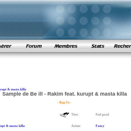
urupt & masta killa
Sample de Be ill - Rakim feat. kurupt & masta killa
- Rap Us -
Titre:
Feel good
upt & masta killa
Artiste:
Fancy