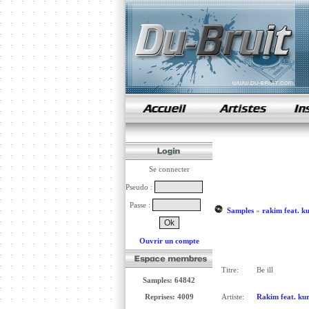
samples de rap
Se connecter
Pseudo :
Passe :
Samples
»
rakim feat. k
Ouvrir un compte
Titre:
Be ill
Samples: 64842
Reprises: 4009
Artiste:
Rakim feat. kur