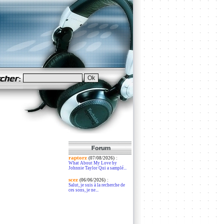
raptorz
:
(07/08/2026)
What About My Love by
Johnnie Taylor Qui a samplé...
scez
:
(06/06/2026)
Salut, je suis à la recherche de
ces sons, je ne...