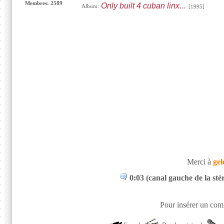
Membres: 2589
Only built 4 cuban linx...
Album:
[1995]
Merci à
gel
0:03 (canal gauche de la st
Pour insérer un comm