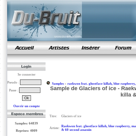
samples de rap
Se connecter
Pseudo :
Samples
»
raekwon feat. ghostface killah, blue raspberry,
Sample de Glaciers of ice - Raekw
Passe :
killa
Ouvrir un compte
Titre:
Glaciers of ice
Samples: 64839
Raekwon feat. ghostface killah, blue raspberry, mas
Artiste:
& 60 second assassin
Reprises: 4009