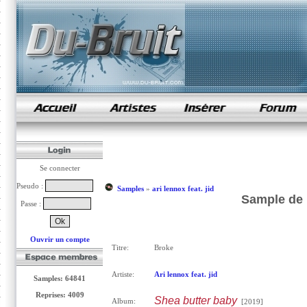
samples de rap
Se connecter
Pseudo :
Samples
»
ari lennox feat. jid
Sample de B
Passe :
Ouvrir un compte
Titre:
Broke
Artiste:
Ari lennox feat. jid
Samples: 64841
Reprises: 4009
Shea butter baby
Album:
[2019]