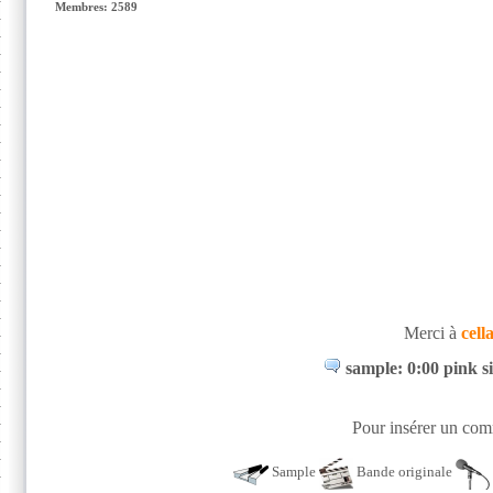
Membres: 2589
Merci à
cell
sample: 0:00 pink s
Pour insérer un comm
Sample
Bande originale