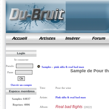
samples de rap
Se connecter
Pseudo :
Samples
»
pink siifu & real bad man
Sample de Pour the
Passe :
Ouvrir un compte
Titre:
Pour the wine
Artiste:
Pink siifu & real bad man
Samples: 64837
Reprises: 4006
Real bad flights
Album:
[2022]