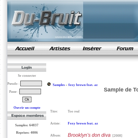
samples de rap
Se connecter
Pseudo :
Samples
»
foxy brown feat. az
Sample de To
Passe :
Ouvrir un compte
Titre:
Too real
Artiste:
Foxy brown feat. az
Samples: 64837
Reprises: 4006
Brooklyn's don diva
Album:
[2008]