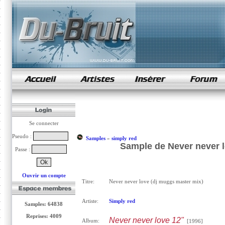
samples de rap
Se connecter
Pseudo :
Samples
»
simply red
Sample de Never never l
Passe :
Ouvrir un compte
Titre:
Never never love (dj muggs master mix)
Artiste:
Simply red
Samples: 64838
Reprises: 4009
Never never love 12"
Album:
[1996]