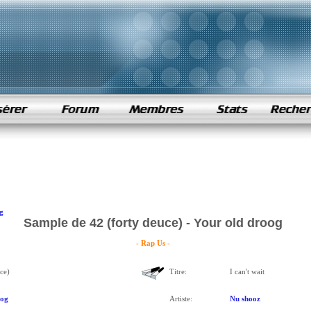
g
Sample de 42 (forty deuce) - Your old droog
- Rap Us -
ce)
Titre:
I can't wait
oog
Artiste:
Nu shooz