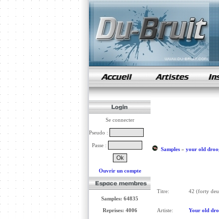
samples de rap
Se connecter
Pseudo :
Passe :
Samples
»
your old droo
Ouvrir un compte
Titre:
42 (forty deu
Samples: 64835
Reprises: 4006
Artiste:
Your old dr