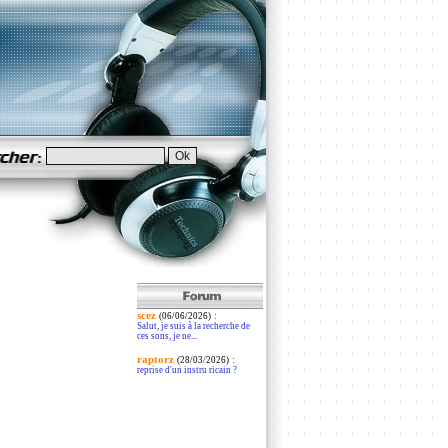
scez
:
(06/06/2026)
Salut, je suis à la recherche de
ces sons, je ne...
raptorz
:
(28/03/2026)
reprise d'un instru ricain ?