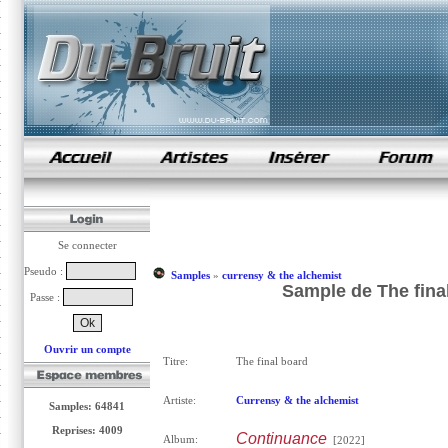
samples de rap
Se connecter
Pseudo :
Samples
»
currensy & the alchemist
Sample de The fina
Passe :
Ouvrir un compte
Titre:
The final board
Artiste:
Currensy & the alchemist
Samples: 64841
Reprises: 4009
Continuance
Album:
[2022]