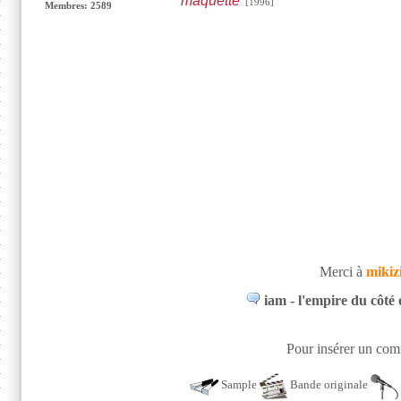
maquette
[1996]
Membres: 2589
Merci à
mikiz
iam - l'empire du côté 
Pour insérer un comm
Sample
Bande originale