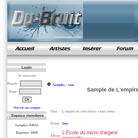
samples de rap
Se connecter
Pseudo :
Samples
»
iam
Sample de L'empire
Passe :
Ouvrir un compte
Titre:
L'empire du côté obscur vador remix
Artiste:
Iam
Samples: 64835
L'École du micro d'argent
Reprises: 4006
Album: