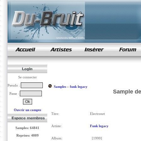
samples de rap
Se connecter
Pseudo :
Samples
»
funk legacy
Sample de
Passe :
Ouvrir un compte
Titre:
Electronet
Artiste:
Funk legacy
Samples: 64841
Reprises: 4009
Album:
[1999]