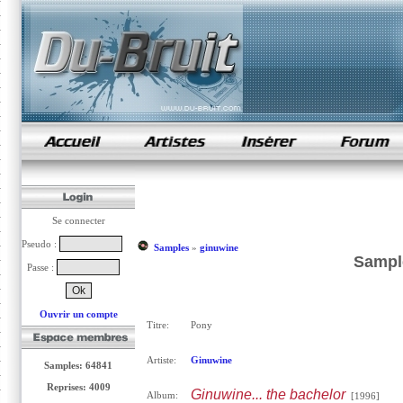
samples de rap
Se connecter
Pseudo :
Samples
»
ginuwine
Sampl
Passe :
Ouvrir un compte
Titre:
Pony
Artiste:
Ginuwine
Samples: 64841
Reprises: 4009
Ginuwine... the bachelor
Album:
[1996]