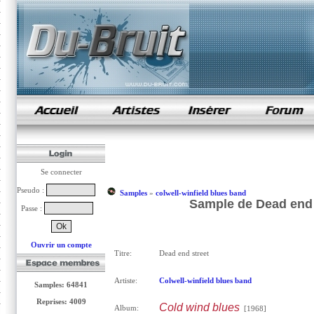
samples de rap
Se connecter
Pseudo :
Samples
»
colwell-winfield blues band
Sample de Dead end s
Passe :
Ouvrir un compte
Titre:
Dead end street
Artiste:
Colwell-winfield blues band
Samples: 64841
Reprises: 4009
Cold wind blues
Album:
[1968]