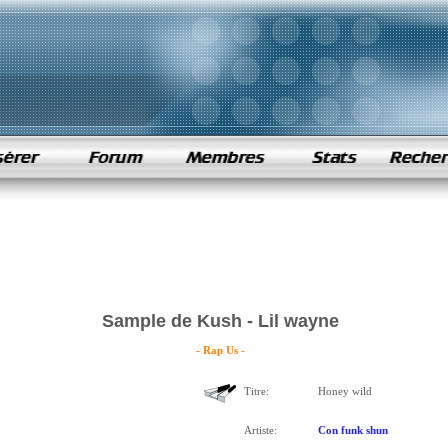
Sample de Kush - Lil wayne
- Rap Us -
Titre:
Honey wild
Artiste:
Con funk shun