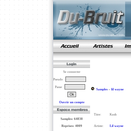
samples de rap
Se connecter
Pseudo :
Passe :
Samples
»
lil wayne
Ouvrir un compte
Titre:
Kush
Samples: 64838
Reprises: 4009
Artiste:
Lil wayne