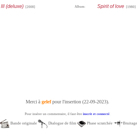
lll (deluxe)
Spirit of love
Album:
[2008]
[1980]
Merci à
gelef
pour l'insertion (22-09-2023).
Pour insérer un commentaire, il faut être
inscrit et connecté
.
Bande originale
Dialogue de film
Phase scratchée
Bruitag