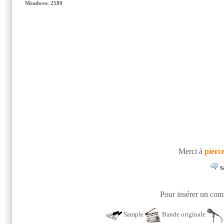
Membres: 2589
Merci à
pierc
s
Pour insérer un comm
Sample
Bande originale