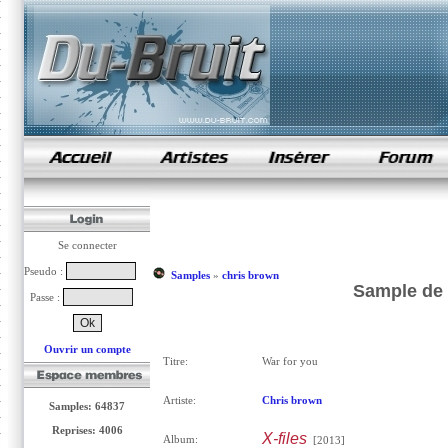
samples de rap
Se connecter
Pseudo :
Samples
»
chris brown
Sample de 
Passe :
Ouvrir un compte
Titre:
War for you
Artiste:
Chris brown
Samples: 64837
Reprises: 4006
X-files
Album:
[2013]