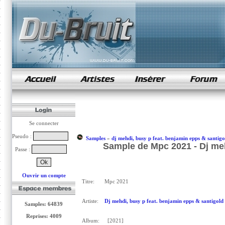
samples de rap
Se connecter
Pseudo :
Samples
»
dj mehdi, busy p feat. benjamin epps & santigo
Sample de Mpc 2021 - Dj meh
Passe :
Ouvrir un compte
Titre:
Mpc 2021
Artiste:
Dj mehdi, busy p feat. benjamin epps & santigold
Samples: 64839
Reprises: 4009
Album:
[2021]