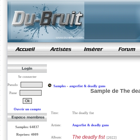
samples de rap
Se connecter
Pseudo :
Samples
»
angerfist & deadly guns
Sample de The dead
Passe :
Ouvrir un compte
Titre:
The deadly fist
Artiste:
Angerfist & deadly guns
Samples: 64837
Reprises: 4009
The deadly fist
Album:
[2022]