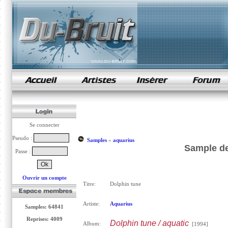
samples de rap
Se connecter
Pseudo :
Samples
»
aquarius
Sample de
Passe :
Ouvrir un compte
Titre:
Dolphin tune
Artiste:
Aquarius
Samples: 64841
Reprises: 4009
Dolphin tune / aquatic
Album:
[1994]