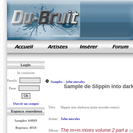
samples de rap
Se connecter
Pseudo :
Samples
»
john morales
Sample de Slippin into dar
Passe :
Ouvrir un compte
Titre:
Slippin into darkness (john morales remix)
Artiste:
John morales
Samples: 64869
Reprises: 4010
The m+m mixes volume 2 part a
Album:
[2