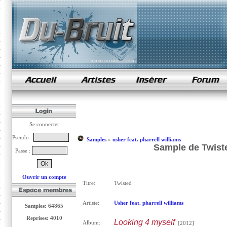
samples de rap
Se connecter
Pseudo :
Samples
»
usher feat. pharrell williams
Sample de Twisted
Passe :
Ouvrir un compte
Titre:
Twisted
Artiste:
Usher feat. pharrell williams
Samples: 64865
Reprises: 4010
Looking 4 myself
Album:
[2012]