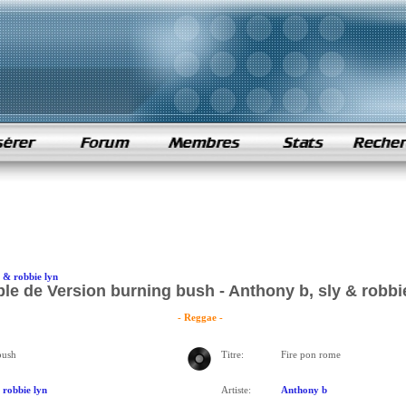
 & robbie lyn
le de Version burning bush - Anthony b, sly & robbi
- Reggae -
bush
Titre:
Fire pon rome
 robbie lyn
Artiste:
Anthony b