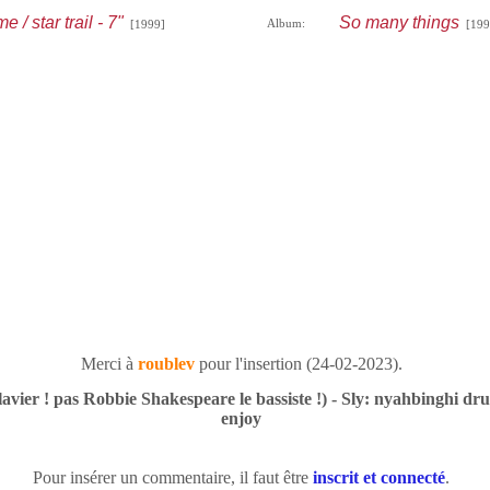
 / star trail - 7"
So many things
Album:
[1999]
[199
Merci à
roublev
pour l'insertion (24-02-2023).
lavier ! pas Robbie Shakespeare le bassiste !) - Sly: nyahbinghi dru
enjoy
Pour insérer un commentaire, il faut être
inscrit et connecté
.