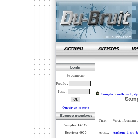
samples de rap
Se connecter
Pseudo :
Passe :
Samples
»
anthony b, sly
Samp
Ouvrir un compte
Titre:
Version burning 
Samples: 64835
Reprises: 4006
Artiste:
Anthony b, sly &