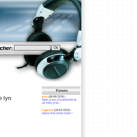
scez
:
e lyn
(06/06/2026)
Salut, je suis à la recherche de
ces sons, je ne...
raptorz
:
(28/03/2026)
reprise d'un instru ricain ?