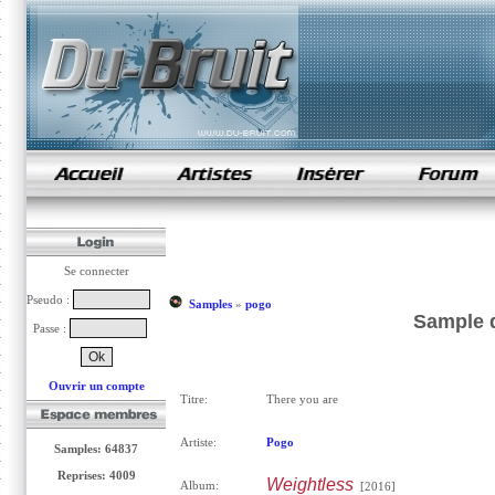
samples de rap
Se connecter
Pseudo :
Samples
»
pogo
Sample d
Passe :
Ouvrir un compte
Titre:
There you are
Artiste:
Pogo
Samples: 64837
Reprises: 4009
Weightless
Album:
[2016]