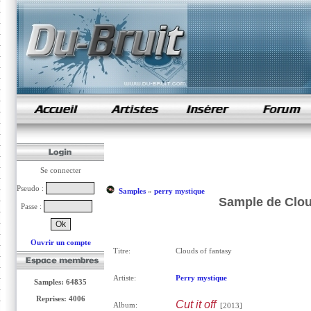
samples de rap
Se connecter
Pseudo :
Samples
»
perry mystique
Sample de Clou
Passe :
Ouvrir un compte
Titre:
Clouds of fantasy
Artiste:
Perry mystique
Samples: 64835
Reprises: 4006
Cut it off
Album:
[2013]