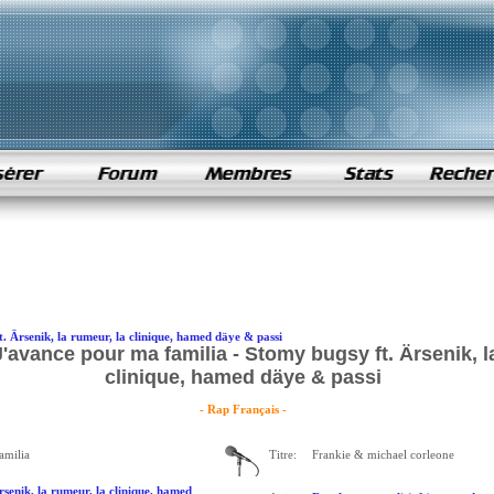
. Ärsenik, la rumeur, la clinique, hamed däye & passi
'avance pour ma familia - Stomy bugsy ft. Ärsenik, l
clinique, hamed däye & passi
- Rap Français -
amilia
Titre:
Frankie & michael corleone
senik, la rumeur, la clinique, hamed