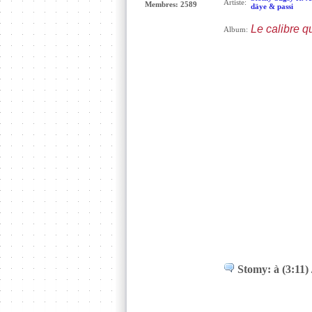
Artiste:
Membres: 2589
däye & passi
Le calibre qu'
Album:
Stomy: à (3:11) 