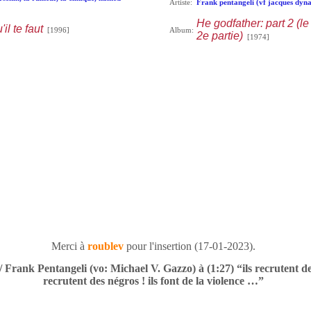
Artiste:
Frank pentangeli (vf jacques dyn
He godfather: part 2 (le
il te faut
[1996]
Album:
2e partie)
[1974]
Merci à
roublev
pour l'insertion (17-01-2023).
/ Frank Pentangeli (vo: Michael V. Gazzo) à (1:27) “ils recrutent des
recrutent des négros ! ils font de la violence …”