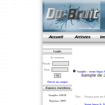
samples de rap
Se connecter
Pseudo :
Passe :
Samples
»
stomy bugsy ft
Sample de J
Ouvrir un compte
Samples: 64838
Titre:
J'avance pour ma f
Reprises: 4009
Stomy bugsy ft. Är