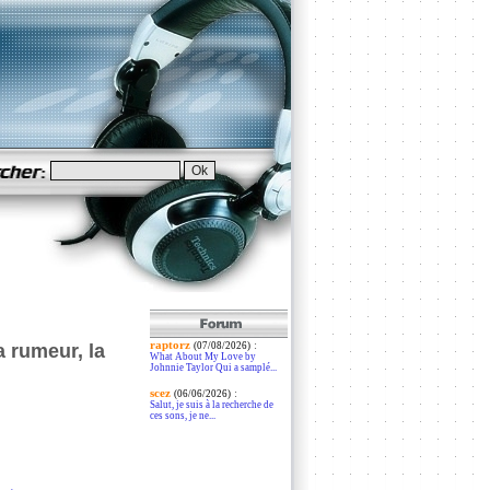
raptorz
:
a rumeur, la
(07/08/2026)
What About My Love by
Johnnie Taylor Qui a samplé...
scez
:
(06/06/2026)
Salut, je suis à la recherche de
ces sons, je ne...