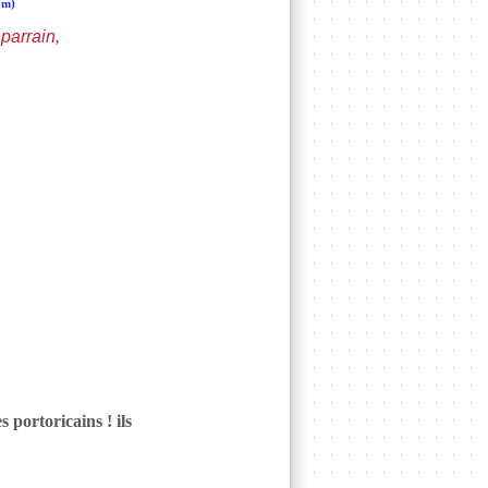
am)
 parrain,
 portoricains ! ils