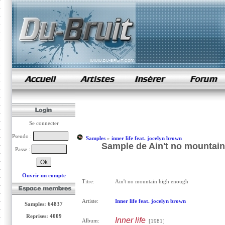
samples de rap
Se connecter
Pseudo :
Samples
»
inner life feat. jocelyn brown
Sample de Ain't no mountain 
Passe :
Ouvrir un compte
Titre:
Ain't no mountain high enough
Artiste:
Inner life feat. jocelyn brown
Samples: 64837
Reprises: 4009
Inner life
Album:
[1981]