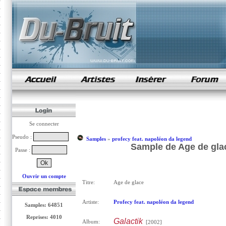
samples de rap
Se connecter
Pseudo :
Samples
»
profecy feat. napoléon da legend
Sample de Age de glac
Passe :
Ouvrir un compte
Titre:
Age de glace
Artiste:
Profecy feat. napoléon da legend
Samples: 64851
Reprises: 4010
Galactik
Album:
[2002]