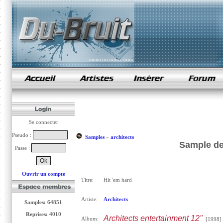
samples de rap
Se connecter
Pseudo :
Samples
»
architects
Sample de 
Passe :
Ouvrir un compte
Titre:
Hit 'em hard
Artiste:
Architects
Samples: 64851
Reprises: 4010
Architects entertainment 12"
Album:
[1998]