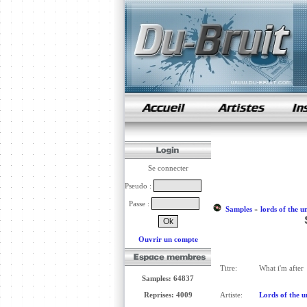
samples de rap
Se connecter
Pseudo :
Passe :
Samples
»
lords of the 
Ouvrir un compte
Titre:
What i'm after
Samples: 64837
Reprises: 4009
Artiste:
Lords of the 