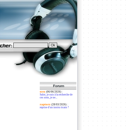
scez
:
(06/06/2026)
Salut, je suis à la recherche de
ces sons, je ne...
raptorz
:
(28/03/2026)
reprise d'un instru ricain ?