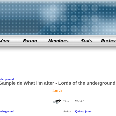
underground
Sample de What i'm after - Lords of the underground
- Rap Us -
Titre:
Walkin'
underground
Artiste:
Quincy jones