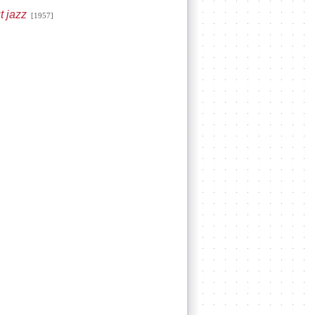
t jazz
[1957]