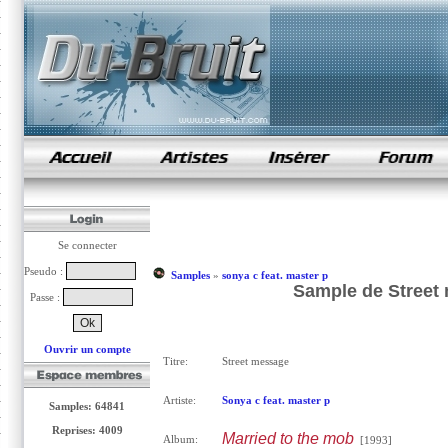
samples de rap
Se connecter
Pseudo :
Samples
»
sonya c feat. master p
Sample de Street 
Passe :
Ouvrir un compte
Titre:
Street message
Artiste:
Sonya c feat. master p
Samples: 64841
Reprises: 4009
Married to the mob
Album:
[1993]