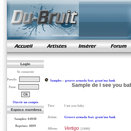
samples de rap
Se connecter
Pseudo :
Samples
»
groove armada feat. gram'ma funk
Sample de I see you ba
Passe :
Ouvrir un compte
Titre:
I see you baby
Artiste:
Groove armada feat. gram'ma funk
Samples: 64848
Reprises: 4009
Vertigo
Album:
[1999]