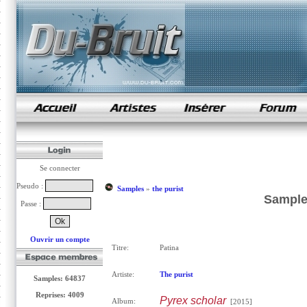
samples de rap
Se connecter
Pseudo :
Samples
»
the purist
Sample 
Passe :
Ouvrir un compte
Titre:
Patina
Artiste:
The purist
Samples: 64837
Reprises: 4009
Pyrex scholar
Album:
[2015]