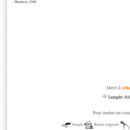
Membres: 2589
Merci à
cell
Sample: 0:0
Pour insérer un comm
Sample
Bande originale