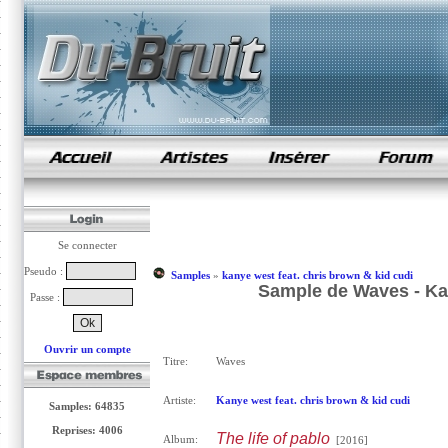
samples de rap
Se connecter
Pseudo :
Samples
»
kanye west feat. chris brown & kid cudi
Sample de Waves - Kan
Passe :
Ouvrir un compte
Titre:
Waves
Artiste:
Kanye west feat. chris brown & kid cudi
Samples: 64835
Reprises: 4006
The life of pablo
Album:
[2016]