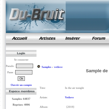
samples de rap
Se connecter
Pseudo :
Samples
»
vetlove
Sample de I
Passe :
Ouvrir un compte
Titre:
In the air tonight
Artiste:
Vetlove
Samples: 64837
Reprises: 4006
Album:
[2019]