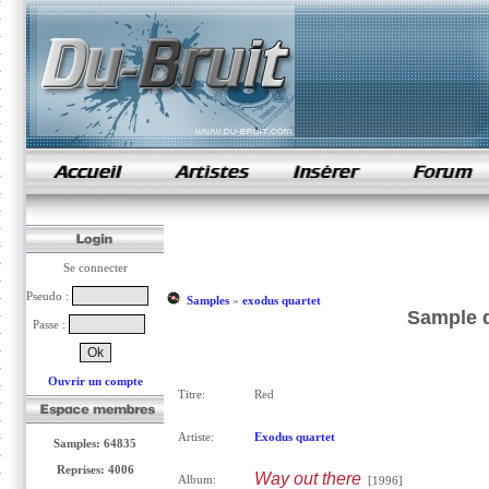
samples de rap
Se connecter
Pseudo :
Samples
»
exodus quartet
Sample d
Passe :
Ouvrir un compte
Titre:
Red
Artiste:
Exodus quartet
Samples: 64835
Reprises: 4006
Way out there
Album:
[1996]