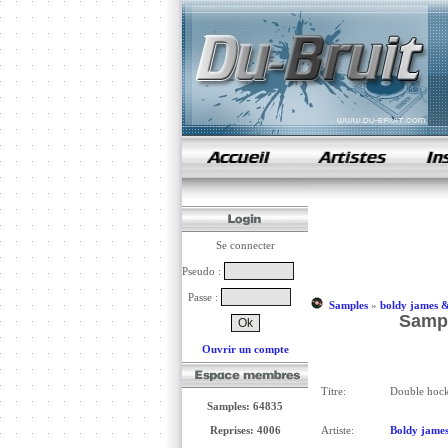
samples de rap
Se connecter
Pseudo :
Passe :
Samples
»
boldy james &
Sampl
Ouvrir un compte
Titre:
Double hock
Samples: 64835
Reprises: 4006
Artiste:
Boldy james