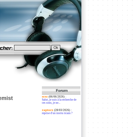
scez
:
emist
(06/06/2026)
Salut, je suis à la recherche de
ces sons, je ne...
raptorz
:
(28/03/2026)
reprise d'un instru ricain ?