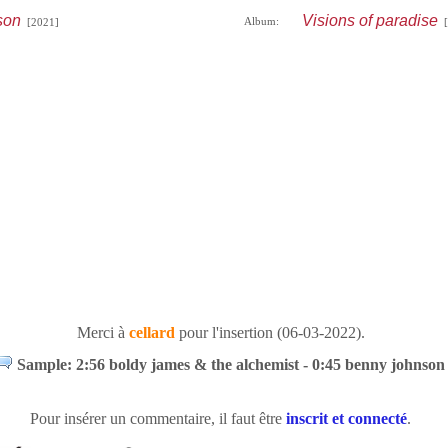
son
Visions of paradise
Album:
[2021]
[
Merci à
cellard
pour l'insertion (06-03-2022).
Sample: 2:56 boldy james & the alchemist - 0:45 benny johnson
Pour insérer un commentaire, il faut être
inscrit et connecté
.