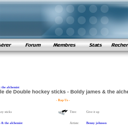
 the alchemist
e de Double hockey sticks - Boldy james & the alch
- Rap Us -
ey sticks
Titre:
Give it up
 & the alchemist
Artiste:
Benny johnson