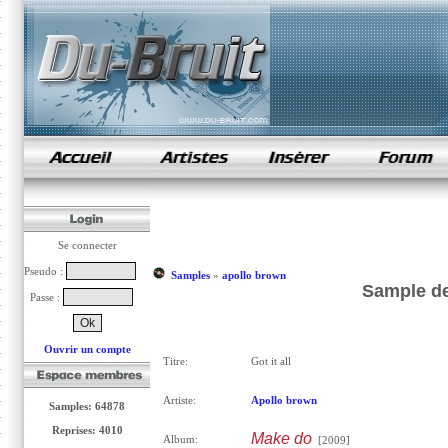
samples de rap
Se connecter
Pseudo :
Samples
»
apollo brown
Sample de 
Passe :
Ouvrir un compte
Titre:
Got it all
Artiste:
Apollo brown
Samples: 64878
Reprises: 4010
Make do
Album:
[2009]