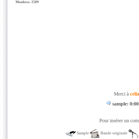
Membres: 2589
Merci à
cell
sample: 0:00
Pour insérer un comm
Sample
Bande originale