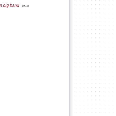
on big band
[1975]