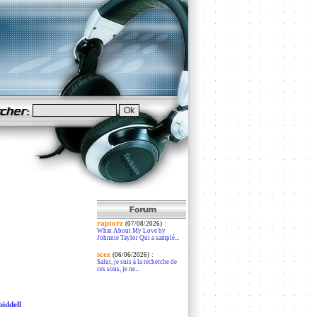
raptorz
:
(07/08/2026)
What About My Love by
Johnnie Taylor Qui a samplé...
scez
:
(06/06/2026)
Salut, je suis à la recherche de
ces sons, je ne...
biddell