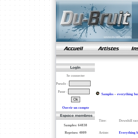
samples de rap
Se connecter
Pseudo :
Passe :
Samples
»
everything but
Ouvrir un compte
Titre:
Downhill rac
Samples: 64838
Reprises: 4009
Artiste:
Everything b