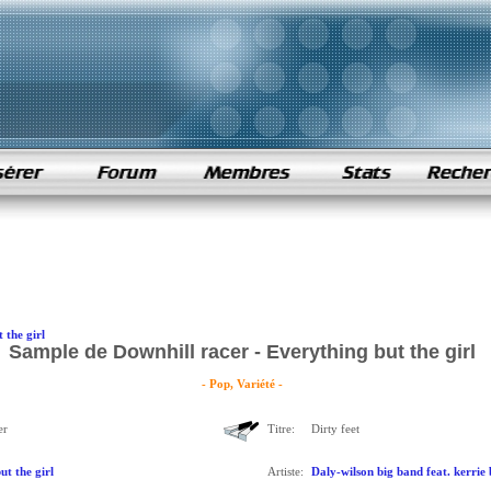
 the girl
Sample de Downhill racer - Everything but the girl
- Pop, Variété -
er
Titre:
Dirty feet
ut the girl
Artiste:
Daly-wilson big band feat. kerrie 