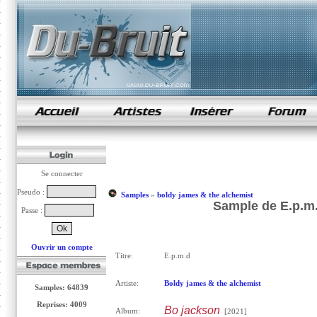
samples de rap
Se connecter
Pseudo :
Samples
»
boldy james & the alchemist
Sample de E.p.m.
Passe :
Ouvrir un compte
Titre:
E.p.m.d
Artiste:
Boldy james & the alchemist
Samples: 64839
Reprises: 4009
Bo jackson
Album:
[2021]