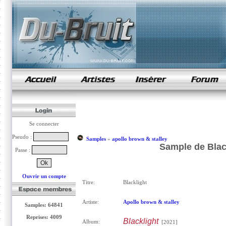
samples de rap
Se connecter
Pseudo :
Samples
»
apollo brown & stalley
Sample de Black
Passe :
Ouvrir un compte
Titre:
Blacklight
Artiste:
Apollo brown & stalley
Samples: 64841
Reprises: 4009
Blacklight
Album:
[2021]