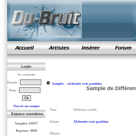
samples de rap
Se connecter
Pseudo :
Samples
»
alchemist twin gambino
Sample de Différen
Passe :
Ouvrir un compte
Titre:
Différent worlds
Artiste:
Alchemist twin gambino
Samples: 64837
Reprises: 4006
Album: