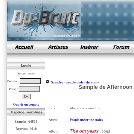
samples de rap
Se connecter
Pseudo :
Samples
»
people under the stairs
Sample de Afternoon 
Passe :
Ouvrir un compte
Titre:
Afternoon connection
Artiste:
People under the stairs
Samples: 64865
Reprises: 4010
The om years
Album:
[2008]