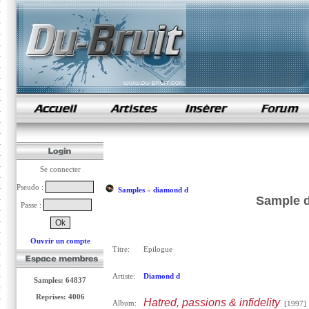
samples de rap
Se connecter
Pseudo :
Samples
»
diamond d
Sample d
Passe :
Ouvrir un compte
Titre:
Epilogue
Artiste:
Diamond d
Samples: 64837
Reprises: 4006
Hatred, passions & infidelity
Album:
[1997]