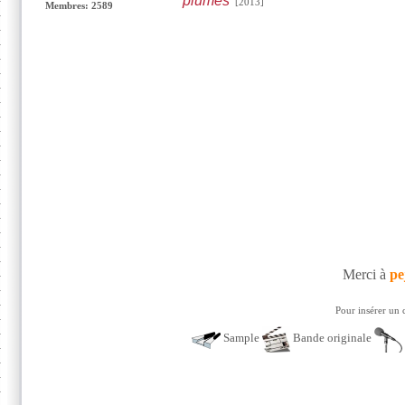
plumes
[2013]
Membres: 2589
Merci à
pe
Pour insérer un 
Sample
Bande originale