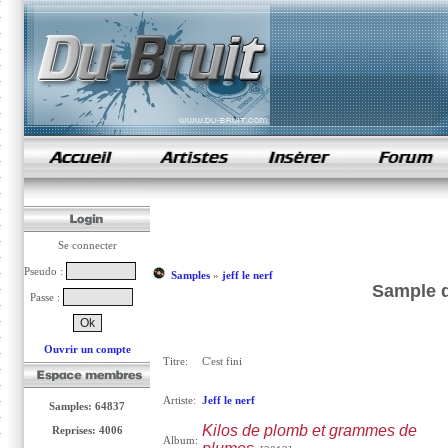
samples de rap
Se connecter
Pseudo :
Samples
»
jeff le nerf
Sample de
Passe :
Ouvrir un compte
Titre:
C'est fini
Artiste:
Jeff le nerf
Samples: 64837
Kilos de plomb et grammes de
Reprises: 4006
Album: