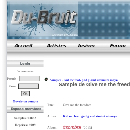
samples de rap
Se connecter
Pseudo :
Samples
»
kid mc feat. god g and simimi ni moyo
Sample de Give me the freed
Passe :
Ouvrir un compte
Titre:
Give me the freedom
Artiste:
Kid mc feat. god g and simimi ni moyo
Samples: 64842
Reprises: 4009
#sombra
Album:
[2013]