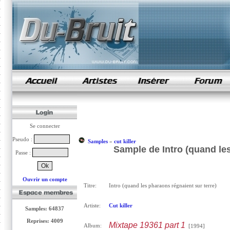
samples de rap
Se connecter
Pseudo :
Samples
»
cut killer
Sample de Intro (quand les 
Passe :
Ouvrir un compte
Titre:
Intro (quand les pharaons régnaient sur terre)
Artiste:
Cut killer
Samples: 64837
Reprises: 4009
Mixtape 19361 part 1
Album:
[1994]